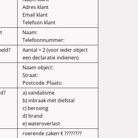
Adres klant
Email klant
Telefoon klant
t
Naam:
Telefoonnummer:
oeld?
Aantal = 2 (voor ieder object
een declaratie indienen)
Naam object:
Straat:
Postcode :
Plaats:
nd?
a) vandalisme
b) inbraak met diefstal
c) beroving
d) brand
e) wateroverlast
roerende zaken € ????????