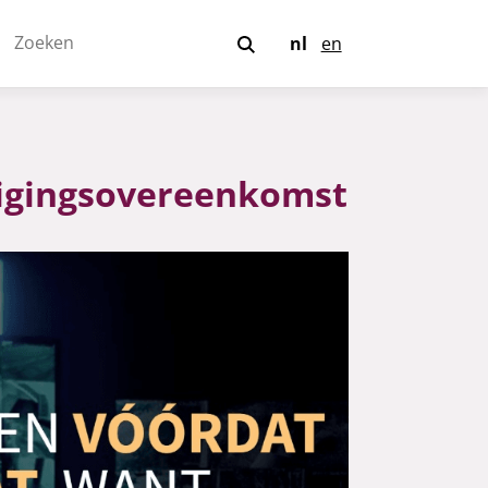
nl
en
ligingsovereenkomst