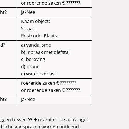
onroerende zaken € ???????
cht?
Ja/Nee
Naam object:
Straat:
Postcode :
Plaats:
nd?
a) vandalisme
b) inbraak met diefstal
c) beroving
d) brand
e) wateroverlast
roerende zaken € ????????
onroerende zaken € ???????
cht?
Ja/Nee
e leggen tussen WePrevent en de aanvrager.
idische aanspraken worden ontleend.